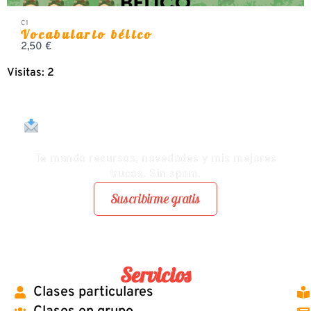
C1
Vocabulario bélico
2,50 €
Visitas: 2
Consejos de español gratis en tu
correo
Te mando recursos, novedades y mis mejores
trucos. Sin spam.
Suscribirme gratis
Servicios
Clases particulares