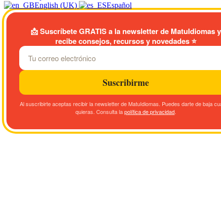
English (UK)
Español
📩
Suscríbete GRATIS a la newsletter de MatuIdiomas y
recibe consejos, recursos y novedades
⭐
Suscribirme
Al suscribirte aceptas recibir la newsletter de MatuIdiomas. Puedes darte de baja c
quieras. Consulta la
política de privacidad
.