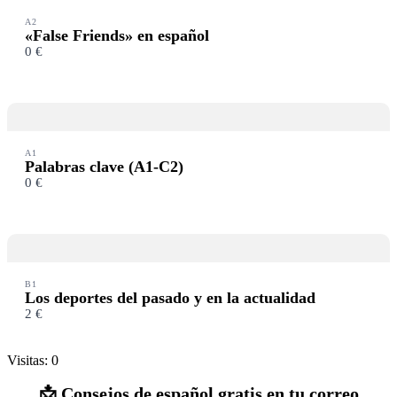
A2
«False Friends» en español
0 €
A1
Palabras clave (A1-C2)
0 €
B1
Los deportes del pasado y en la actualidad
2 €
Visitas: 0
📩 Consejos de español gratis en tu correo