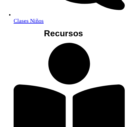
Clases Niños
Recu
rsos