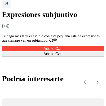
B1
Expresiones subjuntivo
N
0 €
o
Te hago más fácil el estudio con esta pequeña lista de expresiones
que siempre van en subjuntivo. 🥰🤓
w
Add to Cart
Add to Cart
Podría interesarte
Previous
Sigu